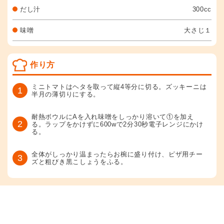
だし汁
300cc
味噌
大さじ１
作り方
ミニトマトはヘタを取って縦4等分に切る。ズッキーニは
1
半月の薄切りにする。
耐熱ボウルにAを入れ味噌をしっかり溶いて①を加え
2
る。ラップをかけずに600wで2分30秒電子レンジにかけ
る。
全体がしっかり温まったらお椀に盛り付け、ピザ用チー
3
ズと粗びき黒こしょうをふる。