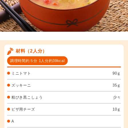
材料（2人分）
調理時間約５分 1人分約39kcal
ミニトマト
90ｇ
ズッキーニ
35ｇ
粗びき黒こしょう
少々
ピザ用チーズ
10ｇ
A