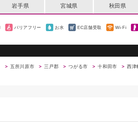
岩手県
宮城県
秋田県
M
バリアフリー
お水
EC店舗受取
Wi-Fi
市
五所川原市
三戸郡
つがる市
十和田市
西津