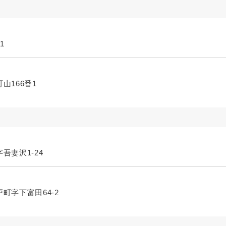
1
山166番1
吾妻沢1-24
戸町字下富田64-2