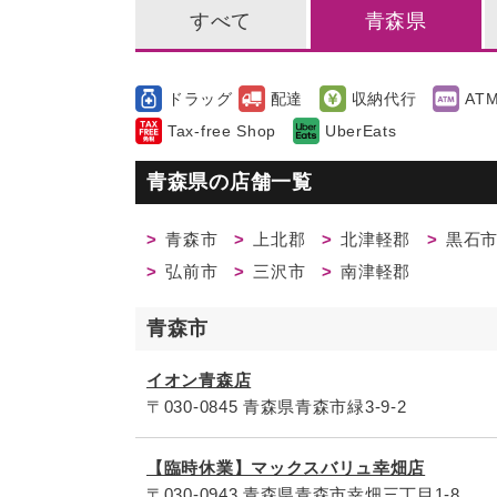
すべて
青森県
ドラッグ
配達
収納代行
AT
Tax-free Shop
UberEats
青森県の店舗一覧
青森市
上北郡
北津軽郡
黒石
弘前市
三沢市
南津軽郡
青森市
イオン青森店
〒030-0845 青森県青森市緑3-9-2
【臨時休業】マックスバリュ幸畑店
〒030-0943 青森県青森市幸畑三丁目1-8