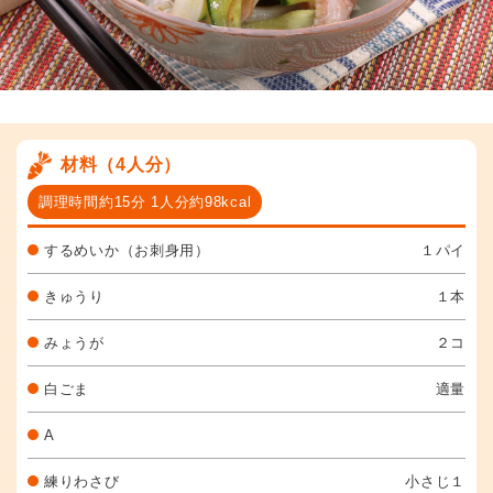
材料（4人分）
調理時間約15分 1人分約98kcal
するめいか（お刺身用）
１パイ
きゅうり
１本
みょうが
２コ
白ごま
適量
A
練りわさび
小さじ１