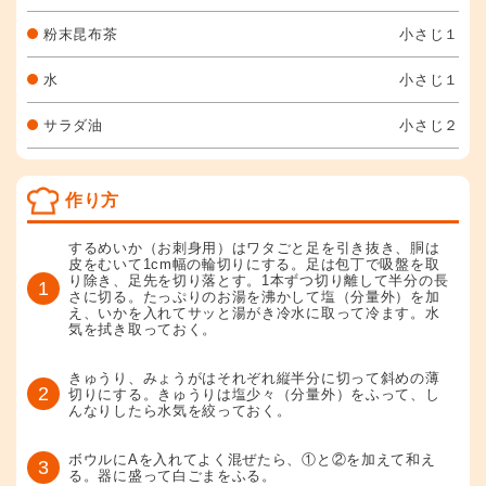
粉末昆布茶
小さじ１
水
小さじ１
サラダ油
小さじ２
作り方
するめいか（お刺身用）はワタごと足を引き抜き、胴は
皮をむいて1cm幅の輪切りにする。足は包丁で吸盤を取
り除き、足先を切り落とす。1本ずつ切り離して半分の長
1
さに切る。たっぷりのお湯を沸かして塩（分量外）を加
え、いかを入れてサッと湯がき冷水に取って冷ます。水
気を拭き取っておく。
きゅうり、みょうがはそれぞれ縦半分に切って斜めの薄
2
切りにする。きゅうりは塩少々（分量外）をふって、し
んなりしたら水気を絞っておく。
ボウルにAを入れてよく混ぜたら、①と②を加えて和え
3
る。器に盛って白ごまをふる。