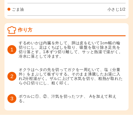
ごま油
小さじ1/2
作り方
するめいかは内臓を外して、胴は皮をむいて1cm幅の輪
切りにし、足はくちばしを取り、吸盤を取り除き足先を
1
切り落とす。1本ずつ切り離して、サッと熱湯で湯がく。
冷水に落として冷ます。
オクラはヘタの先を切ってガクを一周むいて、塩（分量
外）をまぶして板ずりする。そのまま沸騰したお湯に入
2
れ2分程湯がく。ザルに上げて水気を切り、粗熱が取れた
ら小口切りにし、粗く叩く。
ボウルに①、②、汁気を切ったツナ、 Aを加えて和え
3
る。