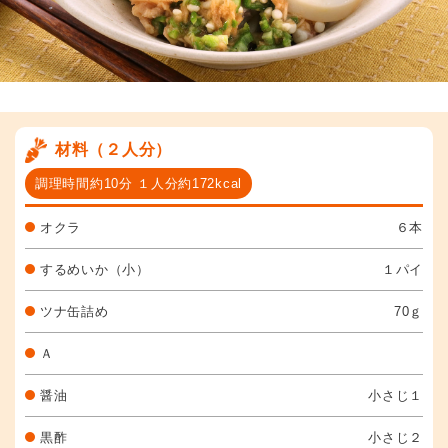
材料（２人分）
調理時間約10分 １人分約172kcal
オクラ
６本
するめいか（小）
１パイ
ツナ缶詰め
70ｇ
Ａ
醤油
小さじ１
黒酢
小さじ２