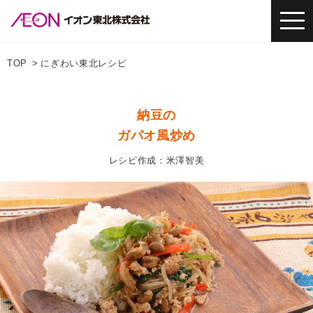
TOP
にぎわい東北レシピ
納豆の
ガパオ風炒め
レシピ作成：米澤智美