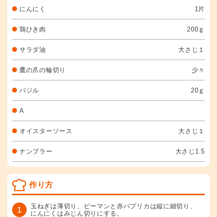
にんにく
1片
鶏ひき肉
200ｇ
サラダ油
大さじ１
鷹の爪の輪切り
少々
バジル
20ｇ
A
オイスターソース
大さじ１
ナンプラー
大さじ1.5
作り方
玉ねぎは薄切り、ピーマンと赤パプリカは縦に細切り、
1
にんにくはみじん切りにする。