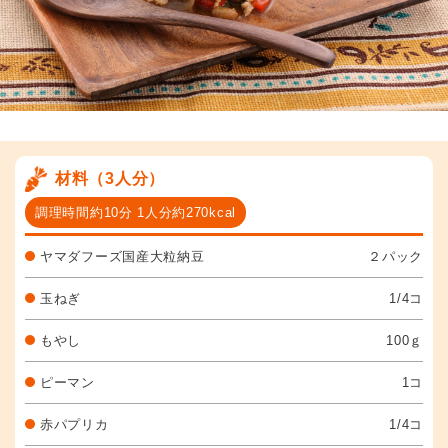
材料（3人分）
調理時間約10分 1人分約270kcal
ヤマダフーズ国産大粒納豆
２パック
玉ねぎ
1/4コ
もやし
100ｇ
ピーマン
1コ
赤パプリカ
1/4コ