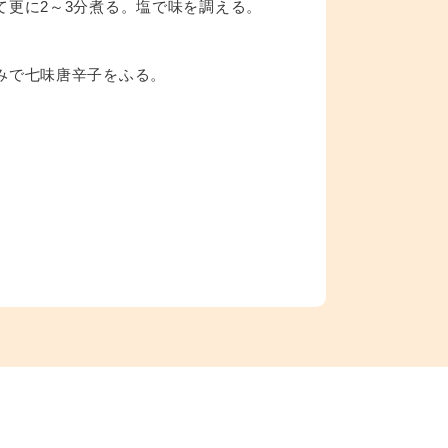
て更に2～3分煮る。塩で味を調える。
みで七味唐辛子をふる。