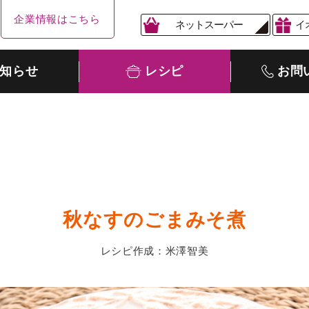
企業情報はこちら
ネットスーパー
イ
知らせ
レシピ
お問
秋なすのごまみそ煮
レシピ作成：米澤智美