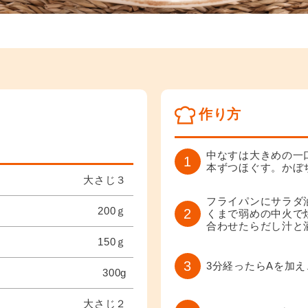
作り方
中なすは大きめの一
1
本ずつほぐす。かぼち
大さじ３
フライパンにサラダ
200ｇ
2
くまで弱めの中火で
合わせたらだし汁と
150ｇ
3
3分経ったらAを加え
300g
大さじ２