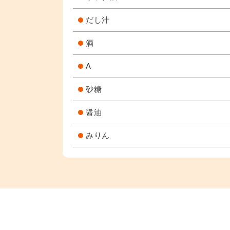
だし汁
酒
A
砂糖
醤油
みりん