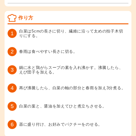
作り方
白菜は5cmの長さに切り、繊維に沿って太めの拍子木切
1
りにする。
2
春雨は食べやすい長さに切る。
鍋に水と鶏がらスープの素を入れ沸かす。沸騰したら、
3
えび団子を加える。
4
再び沸騰したら、白菜の軸の部分と春雨を加え3分煮る。
5
白菜の葉と、醤油を加えてひと煮立ちさせる。
6
器に盛り付け、お好みでパクチーをのせる。