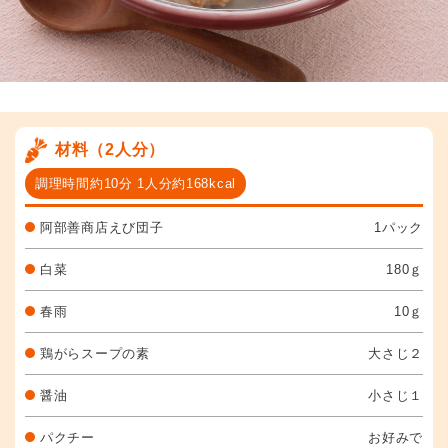
材料（2人分）
調理時間約10分 1人分約168kcal
阿部善商店えび団子
1パック
白菜
180ｇ
春雨
10ｇ
鶏がらスープの素
大さじ２
醤油
小さじ１
パクチー
お好みで