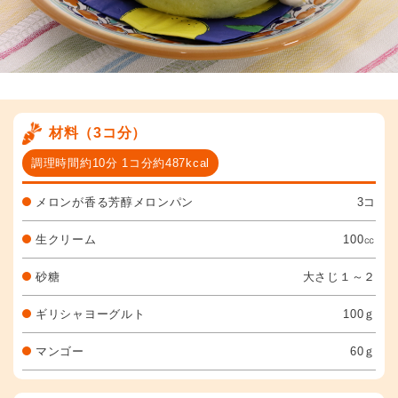
材料（3コ分）
調理時間約10分 1コ分約487kcal
メロンが香る芳醇メロンパン
3コ
生クリーム
100㏄
砂糖
大さじ１～２
ギリシャヨーグルト
100ｇ
マンゴー
60ｇ