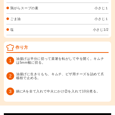
鶏がらスープの素
小さじ１
ごま油
小さじ１
塩
小さじ1/2
作り方
油揚げは半分に切って菜箸を転がして中を開く。キムチ
1
は5mm幅に切る。
油揚げに生きりもち、キムチ、ピザ用チーズを詰めて爪
2
楊枝で止める。
3
鍋にAを全て入れて中火にかけ②を入れて10分煮る。