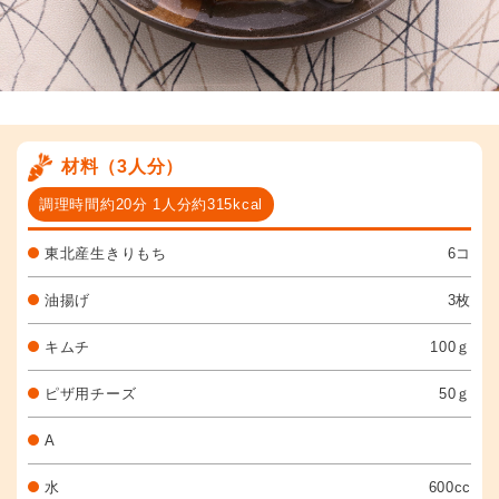
材料（3人分）
調理時間約20分 1人分約315kcal
東北産生きりもち
6コ
油揚げ
3枚
キムチ
100ｇ
ピザ用チーズ
50ｇ
A
水
600cc