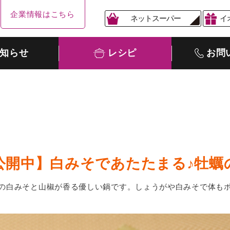
企業情報はこちら
ネットスーパー
イ
知らせ
レシピ
お問
公開中】白みそであたたまる♪牡蠣
の白みそと山椒が香る優しい鍋です。しょうがや白みそで体も