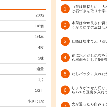
白菜は細切りに、大
1
は石づきを取り十字
200g
水菜は4cm長さに
2
1/8個
うがとゆずの皮はせ
1/4本
3
牡蠣は塩水でふり洗
4枚
鍋に水とだし昆布を
4
2株
ら極弱火にして5分
適量
5
だしパックに入れた
1片
しょうがのせん切り
6
1/2丁
ら<2>と豆腐を入れ
小さじ1/2
火が通ったら白みそ
7