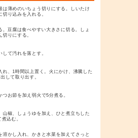
根は薄めのいちょう切りにする。しいたけ
に切り込みを入れる。
切る。豆腐は食べやすい大きさに切る。しょ
ん切りにする。
いして汚れを落とす。
入れ、1時間以上置く。火にかけ、沸騰した
煮出して取り出す。
かつお節を加え弱火で5分煮る。
、山椒、しょうゆを加え、ひと煮立ちした
て煮込む。
を溶かし入れ、かきと水菜を加えてさっと