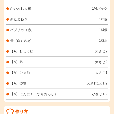
かいわれ大根
1/4パック
新たまねぎ
1/2個
パプリカ（赤）
1/4個
長（白）ねぎ
1/2本
【A】しょうゆ
大さじ2
【A】酢
大さじ2
【A】ごま油
大さじ1
【A】砂糖
大さじ1と1/2
【A】にんにく（すりおろし）
小さじ1/2
作り方