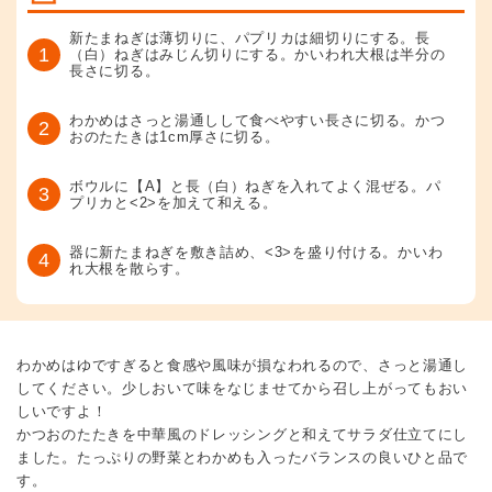
新たまねぎは薄切りに、パプリカは細切りにする。長
1
（白）ねぎはみじん切りにする。かいわれ大根は半分の
長さに切る。
わかめはさっと湯通しして食べやすい長さに切る。かつ
2
おのたたきは1cm厚さに切る。
ボウルに【A】と長（白）ねぎを入れてよく混ぜる。パ
3
プリカと<2>を加えて和える。
器に新たまねぎを敷き詰め、<3>を盛り付ける。かいわ
4
れ大根を散らす。
わかめはゆですぎると食感や風味が損なわれるので、さっと湯通し
してください。少しおいて味をなじませてから召し上がってもおい
しいですよ！
かつおのたたきを中華風のドレッシングと和えてサラダ仕立てにし
ました。たっぷりの野菜とわかめも入ったバランスの良いひと品で
す。