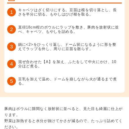
キャベツはざく切りにする。豆苗は根を切り落とし、長
1
さを半分に切る。もやしはひげ根を取る。
直径18cm程のボウルにラップを敷き、豚肉を放射状に並
2
べ、キャベツ、もやしを詰める。
鍋に<2>をひっくり返し、ドーム状になるように形を整
3
えてラップを外し、周りに豆苗を散らす。
混ぜ合わせた【A】を加え、ふたをして中火にかけ、10
4
分ほど煮る。
豆乳を加えて温め、ドームを崩しながら火が通るまで煮
5
る。
豚肉はボウルに隙間なく放射状に並べると、見た目も綺麗に仕上が
ります。
野菜は加熱すると水分が抜けてかさが減るので、たっぷり詰めてく
ださい。