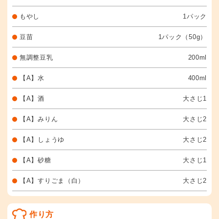
もやし
1パック
豆苗
1パック（50g）
無調整豆乳
200ml
【A】水
400ml
【A】酒
大さじ1
【A】みりん
大さじ2
【A】しょうゆ
大さじ2
【A】砂糖
大さじ1
【A】すりごま（白）
大さじ2
作り方