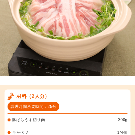
材料（2人分）
調理時間所要時間：25分
豚ばらうす切り肉
300g
キャベツ
1/4個