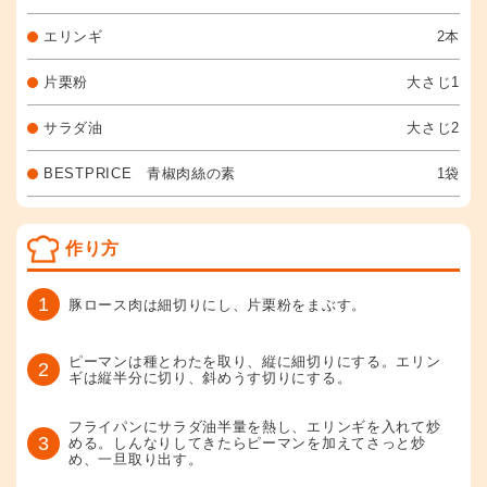
エリンギ
2本
片栗粉
大さじ1
サラダ油
大さじ2
BESTPRICE 青椒肉絲の素
1袋
作り方
1
豚ロース肉は細切りにし、片栗粉をまぶす。
ピーマンは種とわたを取り、縦に細切りにする。エリン
2
ギは縦半分に切り、斜めうす切りにする。
フライパンにサラダ油半量を熱し、エリンギを入れて炒
3
める。しんなりしてきたらピーマンを加えてさっと炒
め、一旦取り出す。