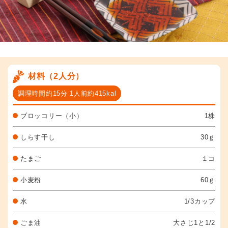
材料（2人分）
調理時間約15分 1人前約415kal
ブロッコリー（小）
1株
しらす干し
30ｇ
たまご
１コ
小麦粉
60ｇ
水
1/3カップ
ごま油
大さじ1と1/2