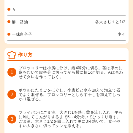
Ａ
酢、醤油
各大さじ１と1/2
一味唐辛子
少々
作り方
ブロッコリーは小房に分け、縦4等分に切る。茎は厚めに
1
皮をむいて縦半分に切ってから横に幅1cm切る。Aは合わ
せてタレを作っておく。
ボウルにたまごをほぐし、小麦粉と水を加えて泡立て器
2
でよく混ぜる。ブロッコリーとしらす干しを加えてしっ
かり混ぜる。
フライパンにごま油、大さじ1を熱し②を流し入れ、平ら
に均してこんがりするまで3～4分焼いてひっくり返す。
3
ごま油、大さじ1/2を回し入れて更に3分焼いて、食べや
すい大きさに切ってタレを添える。