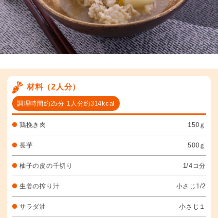
材料（2人分）
調理時間約25分 1人分約314kcal
鶏挽き肉
150ｇ
長芋
500ｇ
柚子の皮の千切り
1/4コ分
生姜の搾り汁
小さじ1/2
サラダ油
小さじ１