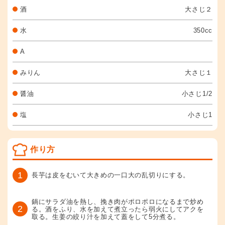
酒
大さじ２
水
350cc
A
みりん
大さじ１
醤油
小さじ1/2
塩
小さじ1
作り方
1
長芋は皮をむいて大きめの一口大の乱切りにする。
鍋にサラダ油を熱し、挽き肉がポロポロになるまで炒め
2
る。酒をふり、水を加えて煮立ったら弱火にしてアクを
取る。生姜の絞り汁を加えて蓋をして5分煮る。