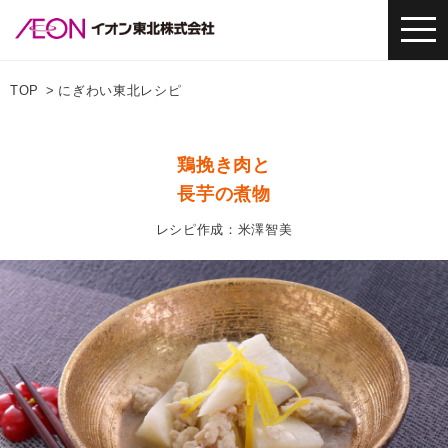
TOP
にぎわい東北レシピ
鶏挽き肉と
長芋の煮物
レシピ作成：米澤智美