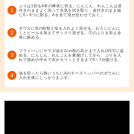
ぶりは1切を4本の棒状に切る。にんじん、れんこんは皮
1
付きのままよく洗って水気を拭き取り、皮付きのまま縦
に6～8つに割る。Aを全て混ぜ合わせておく。
ボウルにBの粉類と塩を入れよく混ぜる。おろしにんに
2
くとビールを加えてザックリ混ぜる。①のぶりを加え全
体に絡める。
フライパンにサラダ油を2cm程の高さまで入れ165℃に温
3
める。にんじん、れんこんを素揚げしてから、ぶりを入
れて強めの中火で衣がカリッとするまで5～7分揚げる。
油を切ったら熱いうちにAのチーズペッパーのボウルに
4
入れ全体にしっかりまぶす。