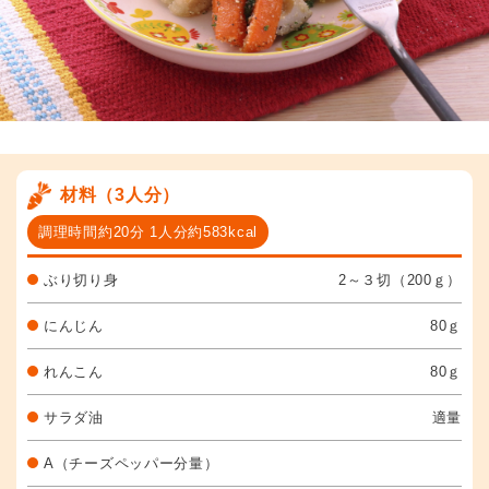
材料（3人分）
調理時間約20分 1人分約583kcal
ぶり切り身
2～３切（200ｇ）
にんじん
80ｇ
れんこん
80ｇ
サラダ油
適量
A（チーズペッパー分量）