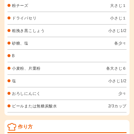
粉チーズ
大さじ１
ドライパセリ
小さじ１
粗挽き黒こしょう
小さじ1/2
砂糖、塩
各少々
B
小麦粉、片栗粉
各大さじ６
塩
小さじ1/2
おろしにんにく
少々
ビールまたは無糖炭酸水
2/3カップ
作り方