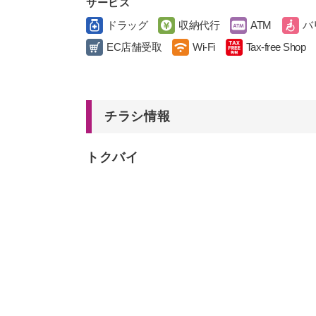
サービス
ドラッグ
収納代行
ATM
バ
EC店舗受取
Wi-Fi
Tax-free Shop
チラシ情報
トクバイ