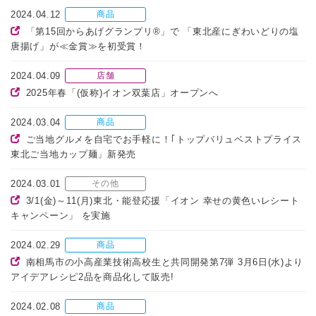
2024.04.12
商品
「第15回からあげグランプリ®」で 「東北産にぎわいどりの塩
唐揚げ」が≪金賞≫を初受賞！
2024.04.09
店舗
2025年春「(仮称)イオン双葉店」オープンへ
2024.03.04
商品
ご当地グルメを自宅でお手軽に！｢トップバリュベストプライス
東北ご当地カップ麺」新発売
2024.03.01
その他
3/1(金)～11(月)東北・能登応援「イオン 幸せの黄色いレシート
キャンペーン」 を実施
2024.02.29
商品
南相馬市の小高産業技術高校生と共同開発第7弾 3月6日(水)より
アイデアレシピ2品を商品化して販売!
2024.02.08
商品