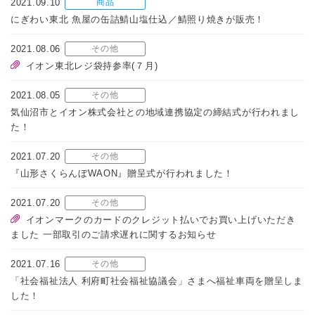
2021.09.10
商品
にぎわい東北 魚屋の缶詰鯖山塩仕込／鯖照り焼きが販売！
2021.08.06
その他
イオン東北レジ袋持参率(７月)
2021.08.05
その他
気仙沼市とイオン株式会社との地域連携協定の締結式が行われまし
た！
2021.07.20
その他
『山形さくらんぼWAON』贈呈式が行われました！
2021.07.20
その他
イオンマークのカードのクレジット払いでお買い上げいただき
ました 一部取引のご請求遅れに関するお知らせ
2021.07.16
その他
「社会福祉法人 利府町社会福祉協議会」さまへ福祉車両を贈呈しま
した！