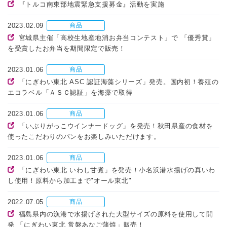
『トルコ南東部地震緊急支援募金』活動を実施
2023.02.09
商品
宮城県主催「高校生地産地消お弁当コンテスト」で 「優秀賞」
を受賞したお弁当を期間限定で販売！
2023.01.06
商品
「にぎわい東北 ASC 認証海藻シリーズ」発売。国内初！養殖の
エコラベル「ＡＳＣ認証」を海藻で取得
2023.01.06
商品
「いぶりがっこウインナードッグ」を発売！秋田県産の食材を
使ったこだわりのパンをお楽しみいただけます。
2023.01.06
商品
「にぎわい東北 いわし甘煮」を発売！小名浜港水揚げの真いわ
し使用！原料から加工まで"オール東北"
2022.07.05
商品
福島県内の漁港で水揚げされた大型サイズの原料を使用して開
発 「にぎわい東北 常磐あなご蒲焼」販売！