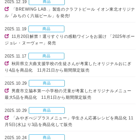
2025.12.19
商品
「BREWING LAB.」製造のクラフトビール イオン東北オリジナ
ル「みちのく六福ビール」を発売!
2025.11.19
商品
11月20日解禁！選りすぐりの感動ワインをお届け 「2025年ボー
ジョレ・ヌーヴォー」発売
2025.11.17
商品
秋田県立大曲支援学校の生徒さんが考案したオリジナルおにぎ
り4品を商品化 11月21日から期間限定販売
2025.10.29
商品
男鹿市立脇本第一小学校の児童が考案したオリジナルメニュー
最大5品を商品化 11月1日から期間限定販売
2025.10.29
商品
「みやぎべジプラスメニュー」学生さん応募レシピを商品化 11
月5日(水)より3品を商品化して販売
2025.10.24
商品