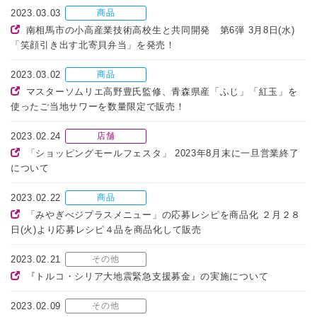
2023.03.03
商品
南相馬市の小高産業技術高校生と共同開発 第6弾 3月8日(水)
「笑顔引き出す北寄貝弁当」を発売！
2023.03.02
商品
マスターソムリエ高野豊氏監修、青森県産「ふじ」「紅玉」を
使ったご当地サワーを数量限定で販売！
2023.02.24
店舗
「ショッピングモールフェスタ」 2023年8月末に一旦営業終了
について
2023.02.22
商品
「みやぎべジプラスメニュー」の応募レシピを商品化 ２月２８
日(火)より応募レシピ４品を商品化して販売
2023.02.21
その他
『トルコ・シリア大地震緊急支援募金』の実施について
2023.02.09
その他