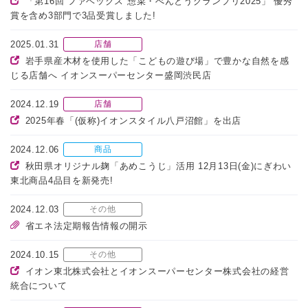
「第16回 ファベックス 惣菜・べんとうグランプリ2025」 優秀
賞を含め3部門で3品受賞しました!
2025.01.31
店舗
岩手県産木材を使用した「こどもの遊び場」で豊かな自然を感
じる店舗へ イオンスーパーセンター盛岡渋民店
2024.12.19
店舗
2025年春「(仮称)イオンスタイル八戸沼館」を出店
2024.12.06
商品
秋田県オリジナル麹「あめこうじ」活用 12月13日(金)にぎわい
東北商品4品目を新発売!
2024.12.03
その他
省エネ法定期報告情報の開示
2024.10.15
その他
イオン東北株式会社とイオンスーパーセンター株式会社の経営
統合について