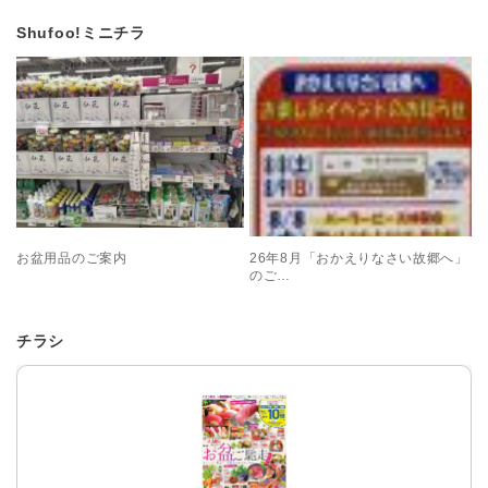
Shufoo!ミニチラ
皆さま、こんにち
皆さま、こんにち
は。 お盆用品のご案
は。 イオン七戸十和
内です。 お線香や蝋
田駅前では 「おかえ
燭、仏花や法界折、
りなさい故郷へ」と
お掃除道具まで 多数
いたしまして、 肌着
取…
コ…
お盆用品のご案内
26年8月「おかえりなさい故郷へ」
のご…
チラシ