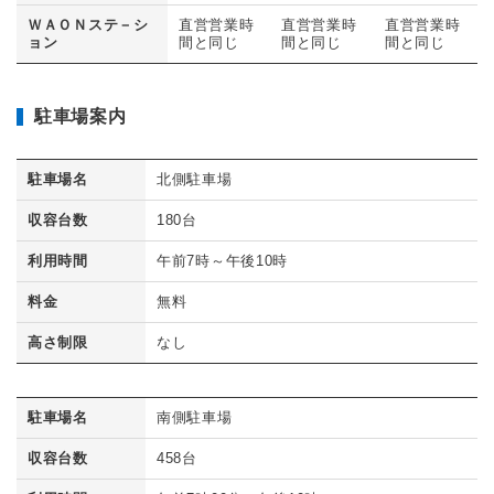
ＷＡＯＮステ－シ
直営営業時
直営営業時
直営営業時
ョン
間と同じ
間と同じ
間と同じ
駐車場案内
駐車場名
北側駐車場
収容台数
180台
利用時間
午前7時～午後10時
料金
無料
高さ制限
なし
駐車場名
南側駐車場
収容台数
458台