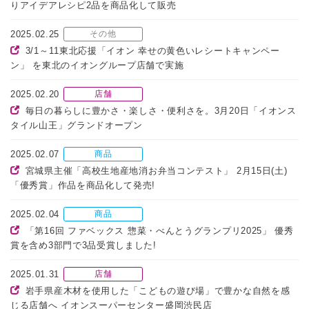
りアイデアレシピ2品を商品化して販売
2025.02.25
その他
3/1～11東北応援「イオン 幸せの黄色いレシートキャンペー
ン」 を東北のイオングループ店舗で実施
2025.02.20
店舗
毎日の暮らしに豊かさ・楽しさ・便利さを。3月20日「イオンス
タイル山王」グランドオープン
2025.02.07
商品
宮城県主催「高校生地産地消お弁当コンテスト」 2月15日(土)
「優秀賞」作品を商品化して発売!
2025.02.04
商品
「第16回 ファベックス 惣菜・べんとうグランプリ2025」 優秀
賞を含め3部門で3品受賞しました!
2025.01.31
店舗
岩手県産木材を使用した「こどもの遊び場」で豊かな自然を感
じる店舗へ イオンスーパーセンター盛岡渋民店