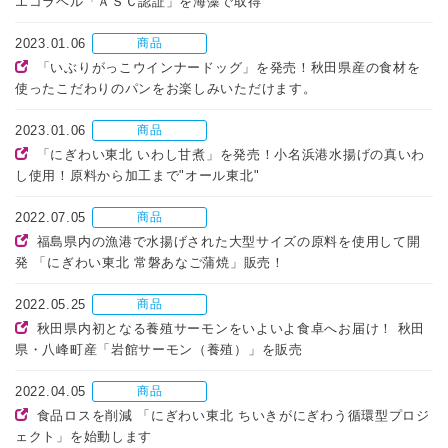
エコラベル「ＡＳＣ認証」を海藻で取得
2023.01.06
商品
「いぶりがっこウインナードッグ」を発売！秋田県産の食材を
使ったこだわりのパンをお楽しみいただけます。
2023.01.06
商品
「にぎわい東北 いわし甘煮」を発売！小名浜港水揚げの真いわ
し使用！原料から加工まで"オール東北"
2022.07.05
商品
福島県内の漁港で水揚げされた大型サイズの原料を使用して開
発 「にぎわい東北 常磐あなご蒲焼」販売！
2022.05.25
商品
秋田県内初となる養殖サーモンをいよいよ食卓へお届け！ 秋田
県・八峰町産「岩館サーモン（養殖）」を販売
2022.04.05
商品
食品ロスを削減 「にぎわい東北 ちいきがにぎわう循環型プロジ
ェクト」を始動します