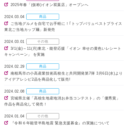
2025年春「(仮称)イオン双葉店」オープンへ
2024.03.04
商品
ご当地グルメを自宅でお手軽に！｢トップバリュベストプライス
東北ご当地カップ麺」新発売
2024.03.01
その他
3/1(金)～11(月)東北・能登応援「イオン 幸せの黄色いレシート
キャンペーン」 を実施
2024.02.29
商品
南相馬市の小高産業技術高校生と共同開発第7弾 3月6日(水)より
アイデアレシピ2品を商品化して販売!
2024.02.08
商品
宮城県主催「高校生地産地消お弁当コンテスト」の「優秀賞」
作品を商品化して発売！
2024.01.04
その他
『令和６年能登半島地震 緊急支援募金』の実施について