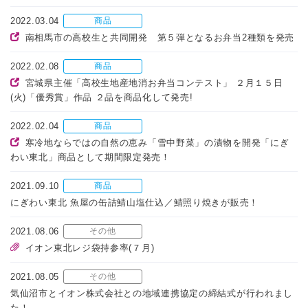
2022.03.04
商品
南相馬市の高校生と共同開発 第５弾となるお弁当2種類を発売
2022.02.08
商品
宮城県主催「高校生地産地消お弁当コンテスト」 ２月１５日
(火)「優秀賞」作品 ２品を商品化して発売!
2022.02.04
商品
寒冷地ならではの自然の恵み「雪中野菜」の漬物を開発「にぎ
わい東北」商品として期間限定発売！
2021.09.10
商品
にぎわい東北 魚屋の缶詰鯖山塩仕込／鯖照り焼きが販売！
2021.08.06
その他
イオン東北レジ袋持参率(７月)
2021.08.05
その他
気仙沼市とイオン株式会社との地域連携協定の締結式が行われまし
た！