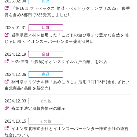
2025.02.04
商品
「第16回 ファベックス 惣菜・べんとうグランプリ2025」 優秀
賞を含め3部門で3品受賞しました!
2025.01.31
店舗
岩手県産木材を使用した「こどもの遊び場」で豊かな自然を感
じる店舗へ イオンスーパーセンター盛岡渋民店
2024.12.19
店舗
2025年春「(仮称)イオンスタイル八戸沼館」を出店
2024.12.06
商品
秋田県オリジナル麹「あめこうじ」活用 12月13日(金)にぎわい
東北商品4品目を新発売!
2024.12.03
その他
省エネ法定期報告情報の開示
2024.10.15
その他
イオン東北株式会社とイオンスーパーセンター株式会社の経営
統合について