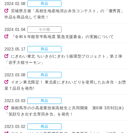
2024.02.08
商品
宮城県主催「高校生地産地消お弁当コンテスト」の「優秀賞」
作品を商品化して発売！
2024.01.04
その他
『令和６年能登半島地震 緊急支援募金』の実施について
2023.05.17
商品
にぎわい東北 ちいきがにぎわう循環型プロジェクト」第２弾
「岩手大槌サーモン」
2023.03.08
商品
イオン東北限定！ 東北産にぎわいどりを使用したお弁当・お惣
菜７品目を発売!
2023.03.03
商品
南相馬市の小高産業技術高校生と共同開発 第6弾 3月8日(水)
「笑顔引き出す北寄貝弁当」を発売！
2023.03.02
商品