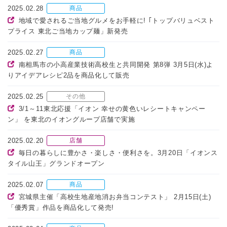
2025.02.28
商品
地域で愛されるご当地グルメをお手軽に! ｢トップバリュベスト
プライス 東北ご当地カップ麺」新発売
2025.02.27
商品
南相馬市の小高産業技術高校生と共同開発 第8弾 3月5日(水)よ
りアイデアレシピ2品を商品化して販売
2025.02.25
その他
3/1～11東北応援「イオン 幸せの黄色いレシートキャンペー
ン」 を東北のイオングループ店舗で実施
2025.02.20
店舗
毎日の暮らしに豊かさ・楽しさ・便利さを。3月20日「イオンス
タイル山王」グランドオープン
2025.02.07
商品
宮城県主催「高校生地産地消お弁当コンテスト」 2月15日(土)
「優秀賞」作品を商品化して発売!