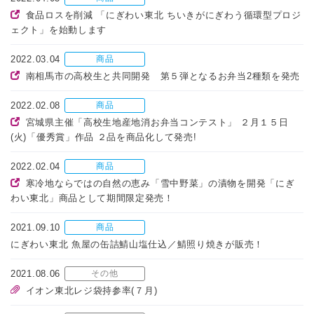
食品ロスを削減 「にぎわい東北 ちいきがにぎわう循環型プロジ
ェクト」を始動します
2022.03.04
商品
南相馬市の高校生と共同開発 第５弾となるお弁当2種類を発売
2022.02.08
商品
宮城県主催「高校生地産地消お弁当コンテスト」 ２月１５日
(火)「優秀賞」作品 ２品を商品化して発売!
2022.02.04
商品
寒冷地ならではの自然の恵み「雪中野菜」の漬物を開発「にぎ
わい東北」商品として期間限定発売！
2021.09.10
商品
にぎわい東北 魚屋の缶詰鯖山塩仕込／鯖照り焼きが販売！
2021.08.06
その他
イオン東北レジ袋持参率(７月)