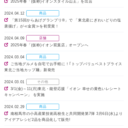
2025年春「(仮称)イオンスタイル山王」を出店
2024.04.12
商品
「第15回からあげグランプリ®」で 「東北産にぎわいどりの塩
唐揚げ」が≪金賞≫を初受賞！
2024.04.09
店舗
2025年春「(仮称)イオン双葉店」オープンへ
2024.03.04
商品
ご当地グルメを自宅でお手軽に！｢トップバリュベストプライス
東北ご当地カップ麺」新発売
2024.03.01
その他
3/1(金)～11(月)東北・能登応援「イオン 幸せの黄色いレシート
キャンペーン」 を実施
2024.02.29
商品
南相馬市の小高産業技術高校生と共同開発第7弾 3月6日(水)より
アイデアレシピ2品を商品化して販売!