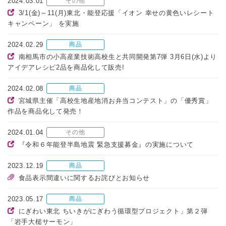
2024.03.01
その他
3/1(金)～11(月)東北・能登応援「イオン 幸せの黄色いレシート
キャンペーン」 を実施
2024.02.29
商品
南相馬市の小高産業技術高校生と共同開発第7弾 3月6日(水)より
アイデアレシピ2品を商品化して販売!
2024.02.08
商品
宮城県主催「高校生地産地消お弁当コンテスト」の「優秀賞」
作品を商品化して発売！
2024.01.04
その他
『令和６年能登半島地震 緊急支援募金』の実施について
2023.12.19
商品
食品表示間違いに関するお詫びとお知らせ
2023.05.17
商品
にぎわい東北 ちいきがにぎわう循環型プロジェクト」第２弾
「岩手大槌サーモン」