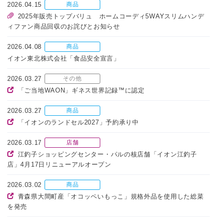
2026.04.15
商品
2025年販売トップバリュ ホームコーディ5WAYスリムハンデ
ィファン商品回収のお詫びとお知らせ
2026.04.08
商品
イオン東北株式会社「食品安全宣言」
2026.03.27
その他
「ご当地WAON」ギネス世界記録™に認定
2026.03.27
商品
「イオンのランドセル2027」予約承り中
2026.03.17
店舗
江釣子ショッピングセンター・パルの核店舗「イオン江釣子
店」4月17日リニューアルオープン
2026.03.02
商品
青森県大間町産「オコッペいもっこ」規格外品を使用した総菜
を発売