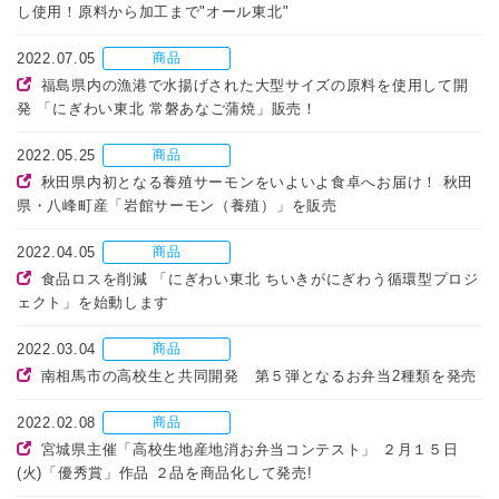
し使用！原料から加工まで"オール東北"
2022.07.05
商品
福島県内の漁港で水揚げされた大型サイズの原料を使用して開
発 「にぎわい東北 常磐あなご蒲焼」販売！
2022.05.25
商品
秋田県内初となる養殖サーモンをいよいよ食卓へお届け！ 秋田
県・八峰町産「岩館サーモン（養殖）」を販売
2022.04.05
商品
食品ロスを削減 「にぎわい東北 ちいきがにぎわう循環型プロジ
ェクト」を始動します
2022.03.04
商品
南相馬市の高校生と共同開発 第５弾となるお弁当2種類を発売
2022.02.08
商品
宮城県主催「高校生地産地消お弁当コンテスト」 ２月１５日
(火)「優秀賞」作品 ２品を商品化して発売!