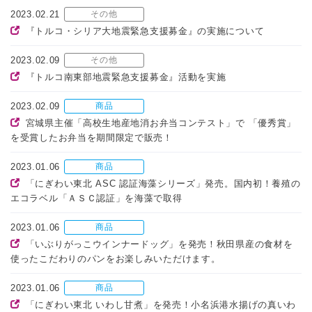
2023.02.21
その他
『トルコ・シリア大地震緊急支援募金』の実施について
2023.02.09
その他
『トルコ南東部地震緊急支援募金』活動を実施
2023.02.09
商品
宮城県主催「高校生地産地消お弁当コンテスト」で 「優秀賞」
を受賞したお弁当を期間限定で販売！
2023.01.06
商品
「にぎわい東北 ASC 認証海藻シリーズ」発売。国内初！養殖の
エコラベル「ＡＳＣ認証」を海藻で取得
2023.01.06
商品
「いぶりがっこウインナードッグ」を発売！秋田県産の食材を
使ったこだわりのパンをお楽しみいただけます。
2023.01.06
商品
「にぎわい東北 いわし甘煮」を発売！小名浜港水揚げの真いわ