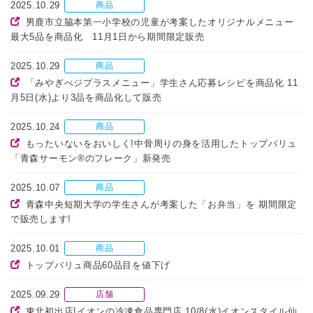
2025.10.29
商品
男鹿市立脇本第一小学校の児童が考案したオリジナルメニュー
最大5品を商品化 11月1日から期間限定販売
2025.10.29
商品
「みやぎべジプラスメニュー」学生さん応募レシピを商品化 11
月5日(水)より3品を商品化して販売
2025.10.24
商品
もったいないをおいしく!中骨周りの身を活用したトップバリュ
「青森サーモン®のフレーク」新発売
2025.10.07
商品
青森中央短期大学の学生さんが考案した「お弁当」を 期間限定
で販売します!
2025.10.01
商品
トップバリュ商品60品目を値下げ
2025.09.29
店舗
東北初出店!イオンの冷凍食品専門店 10/8(水)イオンスタイル仙