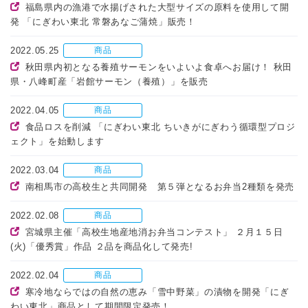
福島県内の漁港で水揚げされた大型サイズの原料を使用して開
発 「にぎわい東北 常磐あなご蒲焼」販売！
2022.05.25
商品
秋田県内初となる養殖サーモンをいよいよ食卓へお届け！ 秋田
県・八峰町産「岩館サーモン（養殖）」を販売
2022.04.05
商品
食品ロスを削減 「にぎわい東北 ちいきがにぎわう循環型プロジ
ェクト」を始動します
2022.03.04
商品
南相馬市の高校生と共同開発 第５弾となるお弁当2種類を発売
2022.02.08
商品
宮城県主催「高校生地産地消お弁当コンテスト」 ２月１５日
(火)「優秀賞」作品 ２品を商品化して発売!
2022.02.04
商品
寒冷地ならではの自然の恵み「雪中野菜」の漬物を開発「にぎ
わい東北」商品として期間限定発売！