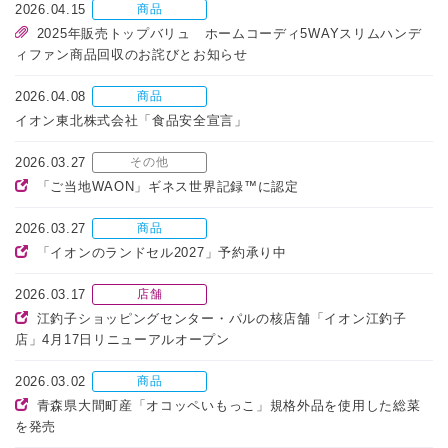
2026.04.15
商品
2025年販売トップバリュ ホームコーディ5WAYスリムハンデ
ィファン商品回収のお詫びとお知らせ
2026.04.08
商品
イオン東北株式会社「食品安全宣言」
2026.03.27
その他
「ご当地WAON」ギネス世界記録™に認定
2026.03.27
商品
「イオンのランドセル2027」予約承り中
2026.03.17
店舗
江釣子ショッピングセンター・パルの核店舗「イオン江釣子
店」4月17日リニューアルオープン
2026.03.02
商品
青森県大間町産「オコッペいもっこ」規格外品を使用した総菜
を発売