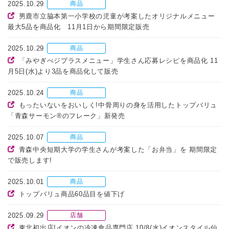
2025.10.29
商品
男鹿市立脇本第一小学校の児童が考案したオリジナルメニュー
最大5品を商品化 11月1日から期間限定販売
2025.10.29
商品
「みやぎべジプラスメニュー」学生さん応募レシピを商品化 11
月5日(水)より3品を商品化して販売
2025.10.24
商品
もったいないをおいしく!中骨周りの身を活用したトップバリュ
「青森サーモン®のフレーク」新発売
2025.10.07
商品
青森中央短期大学の学生さんが考案した「お弁当」を 期間限定
で販売します!
2025.10.01
商品
トップバリュ商品60品目を値下げ
2025.09.29
店舗
東北初出店!イオンの冷凍食品専門店 10/8(水)イオンスタイル仙