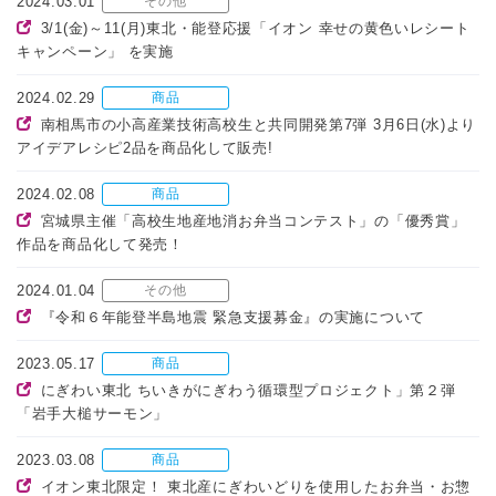
2024.03.01
その他
3/1(金)～11(月)東北・能登応援「イオン 幸せの黄色いレシート
キャンペーン」 を実施
2024.02.29
商品
南相馬市の小高産業技術高校生と共同開発第7弾 3月6日(水)より
アイデアレシピ2品を商品化して販売!
2024.02.08
商品
宮城県主催「高校生地産地消お弁当コンテスト」の「優秀賞」
作品を商品化して発売！
2024.01.04
その他
『令和６年能登半島地震 緊急支援募金』の実施について
2023.05.17
商品
にぎわい東北 ちいきがにぎわう循環型プロジェクト」第２弾
「岩手大槌サーモン」
2023.03.08
商品
イオン東北限定！ 東北産にぎわいどりを使用したお弁当・お惣