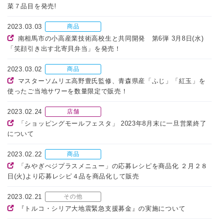
菜７品目を発売!
2023.03.03
商品
南相馬市の小高産業技術高校生と共同開発 第6弾 3月8日(水)
「笑顔引き出す北寄貝弁当」を発売！
2023.03.02
商品
マスターソムリエ高野豊氏監修、青森県産「ふじ」「紅玉」を
使ったご当地サワーを数量限定で販売！
2023.02.24
店舗
「ショッピングモールフェスタ」 2023年8月末に一旦営業終了
について
2023.02.22
商品
「みやぎべジプラスメニュー」の応募レシピを商品化 ２月２８
日(火)より応募レシピ４品を商品化して販売
2023.02.21
その他
『トルコ・シリア大地震緊急支援募金』の実施について