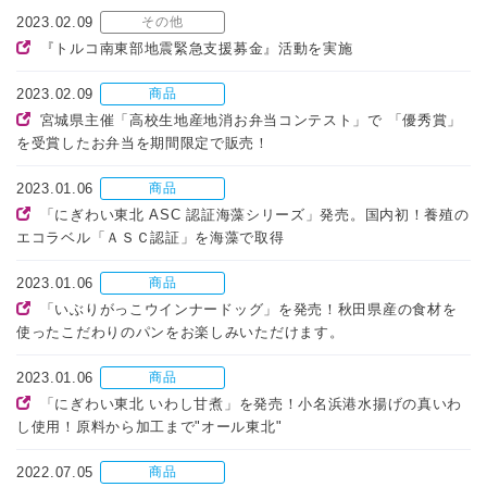
2023.02.09
その他
『トルコ南東部地震緊急支援募金』活動を実施
2023.02.09
商品
宮城県主催「高校生地産地消お弁当コンテスト」で 「優秀賞」
を受賞したお弁当を期間限定で販売！
2023.01.06
商品
「にぎわい東北 ASC 認証海藻シリーズ」発売。国内初！養殖の
エコラベル「ＡＳＣ認証」を海藻で取得
2023.01.06
商品
「いぶりがっこウインナードッグ」を発売！秋田県産の食材を
使ったこだわりのパンをお楽しみいただけます。
2023.01.06
商品
「にぎわい東北 いわし甘煮」を発売！小名浜港水揚げの真いわ
し使用！原料から加工まで"オール東北"
2022.07.05
商品