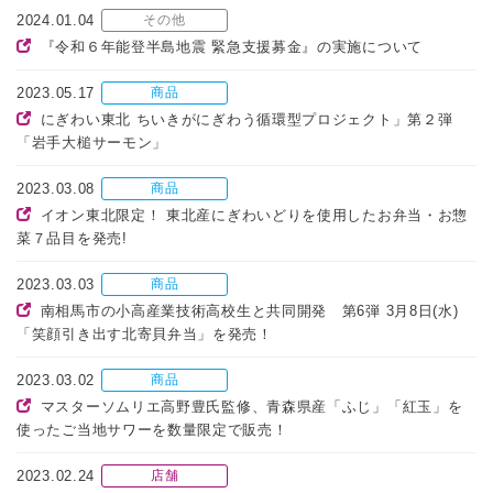
2024.01.04
その他
『令和６年能登半島地震 緊急支援募金』の実施について
2023.05.17
商品
にぎわい東北 ちいきがにぎわう循環型プロジェクト」第２弾
「岩手大槌サーモン」
2023.03.08
商品
イオン東北限定！ 東北産にぎわいどりを使用したお弁当・お惣
菜７品目を発売!
2023.03.03
商品
南相馬市の小高産業技術高校生と共同開発 第6弾 3月8日(水)
「笑顔引き出す北寄貝弁当」を発売！
2023.03.02
商品
マスターソムリエ高野豊氏監修、青森県産「ふじ」「紅玉」を
使ったご当地サワーを数量限定で販売！
2023.02.24
店舗