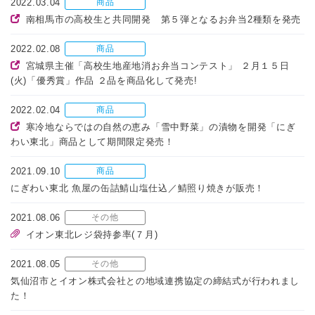
2022.03.04
商品
南相馬市の高校生と共同開発 第５弾となるお弁当2種類を発売
2022.02.08
商品
宮城県主催「高校生地産地消お弁当コンテスト」 ２月１５日
(火)「優秀賞」作品 ２品を商品化して発売!
2022.02.04
商品
寒冷地ならではの自然の恵み「雪中野菜」の漬物を開発「にぎ
わい東北」商品として期間限定発売！
2021.09.10
商品
にぎわい東北 魚屋の缶詰鯖山塩仕込／鯖照り焼きが販売！
2021.08.06
その他
イオン東北レジ袋持参率(７月)
2021.08.05
その他
気仙沼市とイオン株式会社との地域連携協定の締結式が行われまし
た！