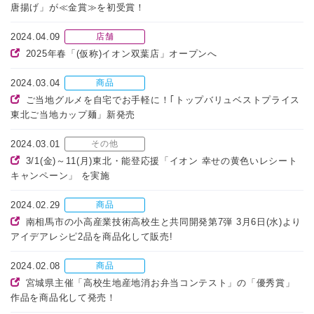
唐揚げ」が≪金賞≫を初受賞！
2024.04.09
店舗
2025年春「(仮称)イオン双葉店」オープンへ
2024.03.04
商品
ご当地グルメを自宅でお手軽に！｢トップバリュベストプライス
東北ご当地カップ麺」新発売
2024.03.01
その他
3/1(金)～11(月)東北・能登応援「イオン 幸せの黄色いレシート
キャンペーン」 を実施
2024.02.29
商品
南相馬市の小高産業技術高校生と共同開発第7弾 3月6日(水)より
アイデアレシピ2品を商品化して販売!
2024.02.08
商品
宮城県主催「高校生地産地消お弁当コンテスト」の「優秀賞」
作品を商品化して発売！