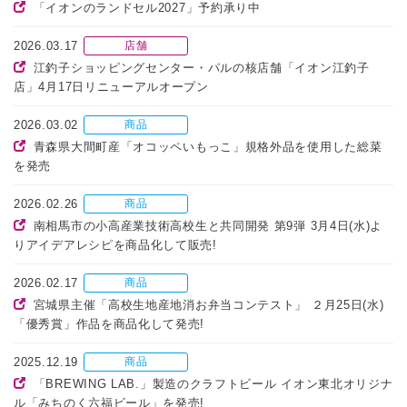
「イオンのランドセル2027」予約承り中
2026.03.17
店舗
江釣子ショッピングセンター・パルの核店舗「イオン江釣子
店」4月17日リニューアルオープン
2026.03.02
商品
青森県大間町産「オコッペいもっこ」規格外品を使用した総菜
を発売
2026.02.26
商品
南相馬市の小高産業技術高校生と共同開発 第9弾 3月4日(水)よ
りアイデアレシピを商品化して販売!
2026.02.17
商品
宮城県主催「高校生地産地消お弁当コンテスト」 ２月25日(水)
「優秀賞」作品を商品化して発売!
2025.12.19
商品
「BREWING LAB.」製造のクラフトビール イオン東北オリジナ
ル「みちのく六福ビール」を発売!