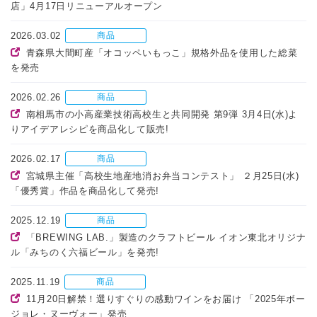
店」4月17日リニューアルオープン
2026.03.02
商品
青森県大間町産「オコッペいもっこ」規格外品を使用した総菜
を発売
2026.02.26
商品
南相馬市の小高産業技術高校生と共同開発 第9弾 3月4日(水)よ
りアイデアレシピを商品化して販売!
2026.02.17
商品
宮城県主催「高校生地産地消お弁当コンテスト」 ２月25日(水)
「優秀賞」作品を商品化して発売!
2025.12.19
商品
「BREWING LAB.」製造のクラフトビール イオン東北オリジナ
ル「みちのく六福ビール」を発売!
2025.11.19
商品
11月20日解禁！選りすぐりの感動ワインをお届け 「2025年ボー
ジョレ・ヌーヴォー」発売