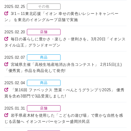
2025.02.25
その他
3/1～11東北応援「イオン 幸せの黄色いレシートキャンペー
ン」 を東北のイオングループ店舗で実施
2025.02.20
店舗
毎日の暮らしに豊かさ・楽しさ・便利さを。3月20日「イオンス
タイル山王」グランドオープン
2025.02.07
商品
宮城県主催「高校生地産地消お弁当コンテスト」 2月15日(土)
「優秀賞」作品を商品化して発売!
2025.02.04
商品
「第16回 ファベックス 惣菜・べんとうグランプリ2025」 優秀
賞を含め3部門で3品受賞しました!
2025.01.31
店舗
岩手県産木材を使用した「こどもの遊び場」で豊かな自然を感
じる店舗へ イオンスーパーセンター盛岡渋民店