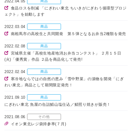
2022.04.05
商品
食品ロスを削減 「にぎわい東北 ちいきがにぎわう循環型プロジ
ェクト」を始動します
2022.03.04
商品
南相馬市の高校生と共同開発 第５弾となるお弁当2種類を発売
2022.02.08
商品
宮城県主催「高校生地産地消お弁当コンテスト」 ２月１５日
(火)「優秀賞」作品 ２品を商品化して発売!
2022.02.04
商品
寒冷地ならではの自然の恵み「雪中野菜」の漬物を開発「にぎ
わい東北」商品として期間限定発売！
2021.09.10
商品
にぎわい東北 魚屋の缶詰鯖山塩仕込／鯖照り焼きが販売！
2021.08.06
その他
イオン東北レジ袋持参率(７月)