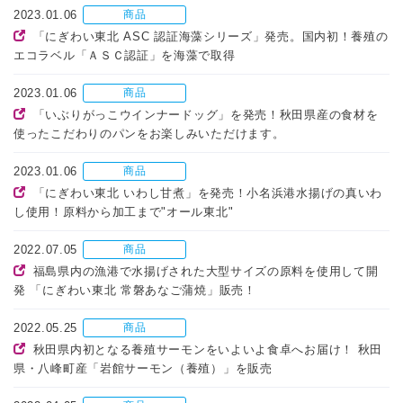
2023.01.06
商品
「にぎわい東北 ASC 認証海藻シリーズ」発売。国内初！養殖の
エコラベル「ＡＳＣ認証」を海藻で取得
2023.01.06
商品
「いぶりがっこウインナードッグ」を発売！秋田県産の食材を
使ったこだわりのパンをお楽しみいただけます。
2023.01.06
商品
「にぎわい東北 いわし甘煮」を発売！小名浜港水揚げの真いわ
し使用！原料から加工まで"オール東北"
2022.07.05
商品
福島県内の漁港で水揚げされた大型サイズの原料を使用して開
発 「にぎわい東北 常磐あなご蒲焼」販売！
2022.05.25
商品
秋田県内初となる養殖サーモンをいよいよ食卓へお届け！ 秋田
県・八峰町産「岩館サーモン（養殖）」を販売