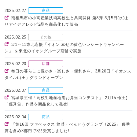
2025.02.27
商品
南相馬市の小高産業技術高校生と共同開発 第8弾 3月5日(水)よ
りアイデアレシピ2品を商品化して販売
2025.02.25
その他
3/1～11東北応援「イオン 幸せの黄色いレシートキャンペー
ン」 を東北のイオングループ店舗で実施
2025.02.20
店舗
毎日の暮らしに豊かさ・楽しさ・便利さを。3月20日「イオンス
タイル山王」グランドオープン
2025.02.07
商品
宮城県主催「高校生地産地消お弁当コンテスト」 2月15日(土)
「優秀賞」作品を商品化して発売!
2025.02.04
商品
「第16回 ファベックス 惣菜・べんとうグランプリ2025」 優秀
賞を含め3部門で3品受賞しました!