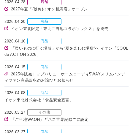
2026.04.28
店舗
2027年夏「(仮称)イオン相馬店」オープン
2026.04.20
商品
イオン東北限定「東北ご当地コラボソックス」を発売
2026.04.16
商品
「買いものに行く場所」から“夏を楽しむ場所”へ イオン「COOL
de ACTION 2026」
2026.04.15
商品
2025年販売トップバリュ ホームコーディ5WAYスリムハンデ
ィファン商品回収のお詫びとお知らせ
2026.04.08
商品
イオン東北株式会社「食品安全宣言」
2026.03.27
その他
「ご当地WAON」ギネス世界記録™に認定
2026.03.27
商品