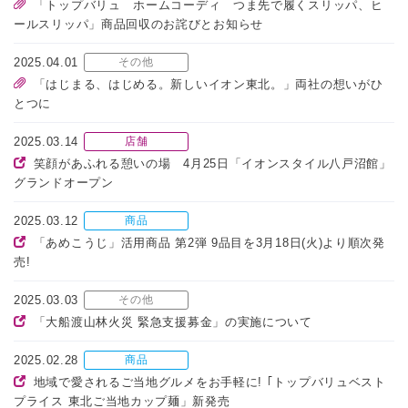
「トップバリュ ホームコーディ つま先で履くスリッパ、ヒ
ールスリッパ」商品回収のお詫びとお知らせ
2025.04.01
その他
「はじまる、はじめる。新しいイオン東北。」両社の想いがひ
とつに
2025.03.14
店舗
笑顔があふれる憩いの場 4月25日「イオンスタイル八戸沼館」
グランドオープン
2025.03.12
商品
「あめこうじ」活用商品 第2弾 9品目を3月18日(火)より順次発
売!
2025.03.03
その他
「大船渡山林火災 緊急支援募金」の実施について
2025.02.28
商品
地域で愛されるご当地グルメをお手軽に! ｢トップバリュベスト
プライス 東北ご当地カップ麺」新発売