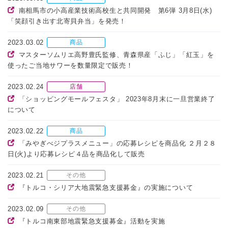
南相馬市の小高産業技術高校生と共同開発 第6弾 3月8日(水)
「笑顔引き出す北寄貝弁当」を発売！
2023.03.02
商品
マスターソムリエ高野豊氏監修、青森県産「ふじ」「紅玉」を
使ったご当地サワーを数量限定で販売！
2023.02.24
店舗
「ショッピングモールフェスタ」 2023年8月末に一旦営業終了
について
2023.02.22
商品
「みやぎべジプラスメニュー」の応募レシピを商品化 ２月２８
日(火)より応募レシピ４品を商品化して販売
2023.02.21
その他
『トルコ・シリア大地震緊急支援募金』の実施について
2023.02.09
その他
『トルコ南東部地震緊急支援募金』活動を実施