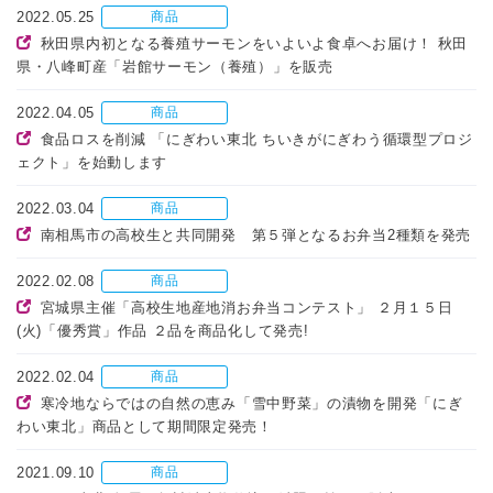
2022.05.25
商品
秋田県内初となる養殖サーモンをいよいよ食卓へお届け！ 秋田
県・八峰町産「岩館サーモン（養殖）」を販売
2022.04.05
商品
食品ロスを削減 「にぎわい東北 ちいきがにぎわう循環型プロジ
ェクト」を始動します
2022.03.04
商品
南相馬市の高校生と共同開発 第５弾となるお弁当2種類を発売
2022.02.08
商品
宮城県主催「高校生地産地消お弁当コンテスト」 ２月１５日
(火)「優秀賞」作品 ２品を商品化して発売!
2022.02.04
商品
寒冷地ならではの自然の恵み「雪中野菜」の漬物を開発「にぎ
わい東北」商品として期間限定発売！
2021.09.10
商品