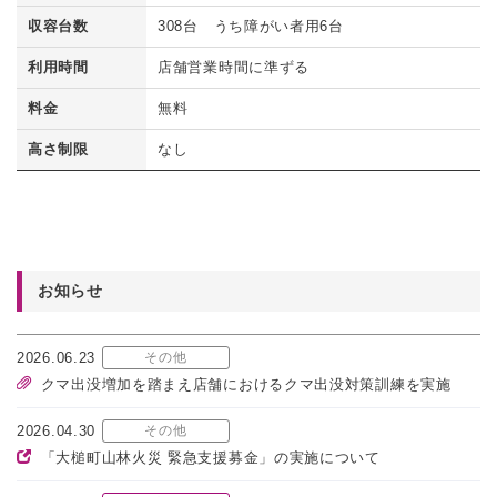
収容台数
308台 うち障がい者用6台
利用時間
店舗営業時間に準ずる
料金
無料
高さ制限
なし
お知らせ
2026.06.23
その他
クマ出没増加を踏まえ店舗におけるクマ出没対策訓練を実施
2026.04.30
その他
「大槌町山林火災 緊急支援募金」の実施について