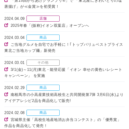
「第15回からあげグランプリ®」で 「東北産にぎわいどりの塩
唐揚げ」が≪金賞≫を初受賞！
2024.04.09
店舗
2025年春「(仮称)イオン双葉店」オープンへ
2024.03.04
商品
ご当地グルメを自宅でお手軽に！｢トップバリュベストプライス
東北ご当地カップ麺」新発売
2024.03.01
その他
3/1(金)～11(月)東北・能登応援「イオン 幸せの黄色いレシート
キャンペーン」 を実施
2024.02.29
商品
南相馬市の小高産業技術高校生と共同開発第7弾 3月6日(水)より
アイデアレシピ2品を商品化して販売!
2024.02.08
商品
宮城県主催「高校生地産地消お弁当コンテスト」の「優秀賞」
作品を商品化して発売！