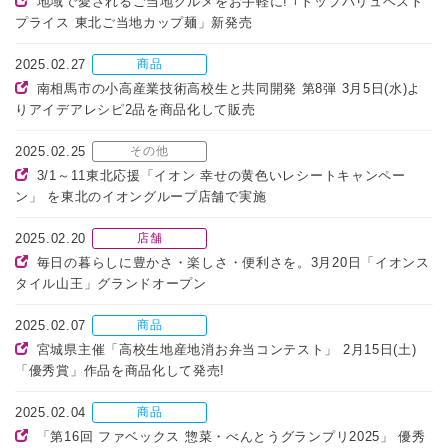
地域で愛されるご当地グルメをお手軽に! ｢トップバリュベスト
プライス 東北ご当地カップ麺」新発売
2025.02.27
商品
南相馬市の小高産業技術高校生と共同開発 第8弾 3月5日(水)よ
りアイデアレシピ2品を商品化して販売
2025.02.25
その他
3/1～11東北応援「イオン 幸せの黄色いレシートキャンペー
ン」 を東北のイオングループ店舗で実施
2025.02.20
店舗
毎日の暮らしに豊かさ・楽しさ・便利さを。3月20日「イオンス
タイル山王」グランドオープン
2025.02.07
商品
宮城県主催「高校生地産地消お弁当コンテスト」 2月15日(土)
「優秀賞」作品を商品化して発売!
2025.02.04
商品
「第16回 ファベックス 惣菜・べんとうグランプリ2025」 優秀