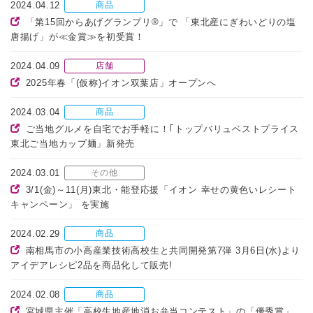
2024.04.12
商品
「第15回からあげグランプリ®」で 「東北産にぎわいどりの塩
唐揚げ」が≪金賞≫を初受賞！
2024.04.09
店舗
2025年春「(仮称)イオン双葉店」オープンへ
2024.03.04
商品
ご当地グルメを自宅でお手軽に！｢トップバリュベストプライス
東北ご当地カップ麺」新発売
2024.03.01
その他
3/1(金)～11(月)東北・能登応援「イオン 幸せの黄色いレシート
キャンペーン」 を実施
2024.02.29
商品
南相馬市の小高産業技術高校生と共同開発第7弾 3月6日(水)より
アイデアレシピ2品を商品化して販売!
2024.02.08
商品
宮城県主催「高校生地産地消お弁当コンテスト」の「優秀賞」