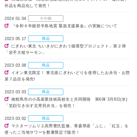
作品を商品化して発売！
2024.01.04
その他
『令和６年能登半島地震 緊急支援募金』の実施について
2023.05.17
商品
にぎわい東北 ちいきがにぎわう循環型プロジェクト」第２弾
「岩手大槌サーモン」
2023.03.08
商品
イオン東北限定！ 東北産にぎわいどりを使用したお弁当・お惣
菜７品目を発売!
2023.03.03
商品
南相馬市の小高産業技術高校生と共同開発 第6弾 3月8日(水)
「笑顔引き出す北寄貝弁当」を発売！
2023.03.02
商品
マスターソムリエ高野豊氏監修、青森県産「ふじ」「紅玉」を
使ったご当地サワーを数量限定で販売！