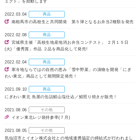
ェクト」を始動します
2022.03.04
商品
南相馬市の高校生と共同開発 第５弾となるお弁当2種類を発売
2022.02.08
商品
宮城県主催「高校生地産地消お弁当コンテスト」 ２月１５日
(火)「優秀賞」作品 ２品を商品化して発売!
2022.02.04
商品
寒冷地ならではの自然の恵み「雪中野菜」の漬物を開発「にぎ
わい東北」商品として期間限定発売！
2021.09.10
商品
にぎわい東北 魚屋の缶詰鯖山塩仕込／鯖照り焼きが販売！
2021.08.06
その他
イオン東北レジ袋持参率(７月)
2021.08.05
その他
気仙沼市とイオン株式会社との地域連携協定の締結式が行われまし