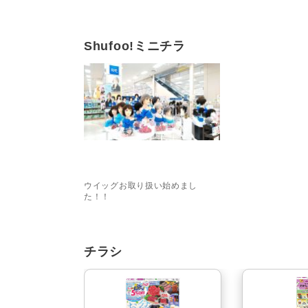
Shufoo!ミニチラ
イオン富谷店 1階化
粧品コーナーよりご
案内です。 ウイッグ
専門店『マリブウイ
ッグ』がオープ
ン！…
ウイッグお取り扱い始めまし
た！！
チラシ